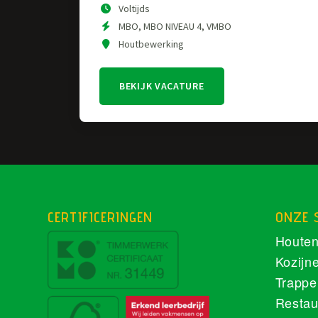
Voltijds
MBO, MBO NIVEAU 4, VMBO
Houtbewerking
BEKIJK VACATURE
CERTIFICERINGEN
ONZE 
Houten
Kozijn
Trappe
Restau