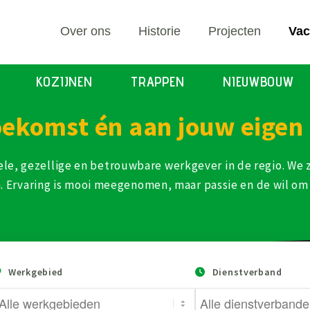
Over ons
Historie
Projecten
Vac
KOZIJNEN
TRAPPEN
NIEUWBOUW
ekomst én aan jouw eigen 
abiele, gezellige en betrouwbare werkgever in de regio. 
Ervaring is mooi meegenomen, maar passie en de wil om 
Werkgebied
Dienstverband