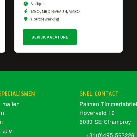
Voltijds
MBO, MBO NIVEAU 4, VMBO
Houtbewerking
BEKIJK VACATURE
SPECIALISMEN
SNEL CONTACT
 mallen
Palmen Timmerfabrie
en
Hoverveld 10
n
6039 SE Stramproy
ratie
+31(0)495-562226