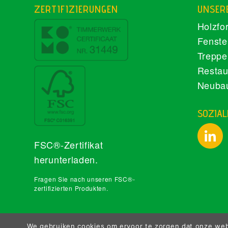
ZERTIFIZIERUNGEN
UNSER
Holzfo
Fenste
Treppe
Restau
Neuba
SOZIAL
FSC®-Zertifikat
herunterladen
.
Fragen Sie nach unseren FSC®-
zertifizierten Produkten.
We gebruiken cookies om ervoor te zorgen dat onze webs