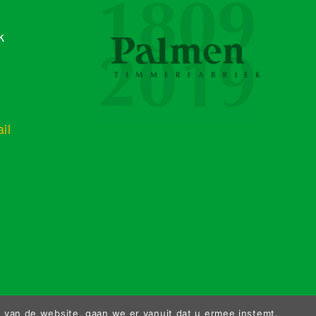
k
il
 van de website, gaan we er vanuit dat u ermee instemt.