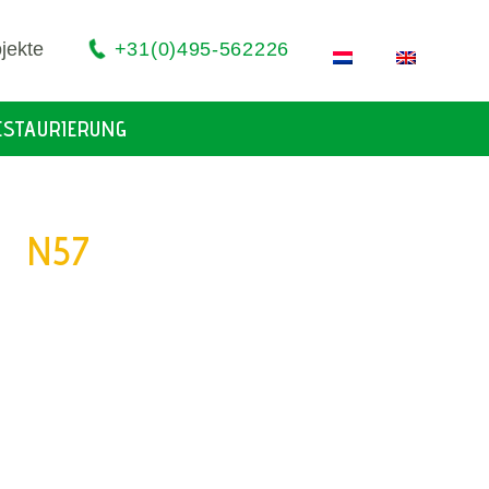
jekte
+31(0)495-562226
ESTAURIERUNG
N57