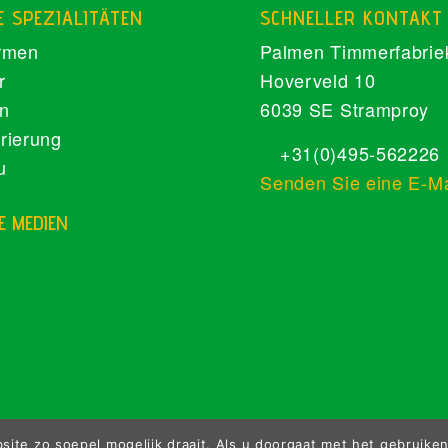
E SPEZIALITÄTEN
SCHNELLER KONTAKT
rmen
Palmen Timmerfabrie
r
Hoverveld 10
n
6039 SE Stramproy
rierung
+31(0)495-562226
u
Senden Sie eine E-Ma
E MEDIEN
ite zo soepel mogelijk draait. Als u doorgaat met het gebruiken